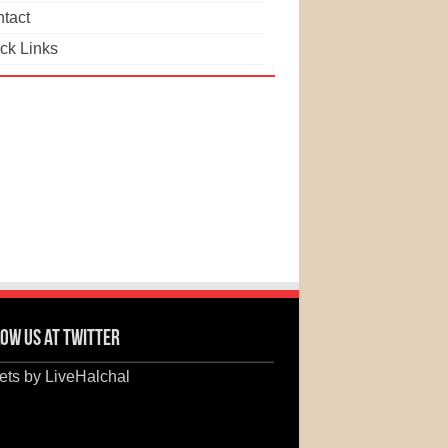
tact
ck Links
ow us at Twitter
ts by LiveHalchal