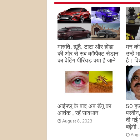
मारुति, ह्यूंदै, टाटा और होंडा
मन की 
की ओर से सब कॉम्पैक्ट सेडान
उन्हें
का वेटिंग पीरियड क्या है जाने
है। विश
26 पद
August 27, 2023
उन्हों
है
Augu
आईफ्लू के बाद अब डेंगू का
50 हज
आतंक , रहें सावधान
परवीन
दी गई 
August 8, 2023
बढ़ेगी 
Augu