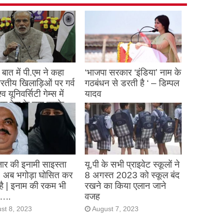
बात में पी.एम ने कहा
‘भाजपा सरकार ‘इंडिया’ नाम के
 भारतीय खिलाड़िओं पर गर्व
गठबंधन से डरती है ‘ – डिम्पल
्व यूनिवर्सिटी गेम्स में
यादव
क देश के नाम करके
August 26, 2023
ने देश का नाम रोशन किया
st 27, 2023
ार की इनामी साइस्ता
यू.पी के सभी प्राइवेट स्कूलों ने
, अब भगोड़ा घोसित कर
8 अगस्त 2023 को स्कूल बंद
है | इनाम की रकम भी
रखने का किया एलान जाने
…..
वजह
st 8, 2023
August 7, 2023