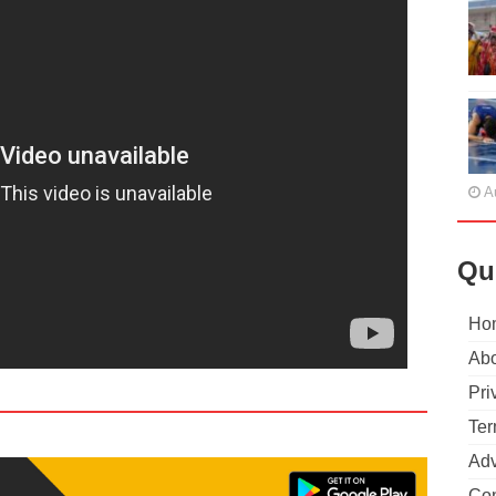
A
Qu
Ho
Abo
Pri
Ter
Adv
Con