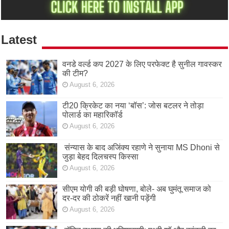
Latest
वनडे वर्ल्ड कप 2027 के लिए परफेक्ट है सुनील गावस्कर
की टीम?
August 6, 2026
टी20 क्रिकेट का नया ‘बॉस’: जोस बटलर ने तोड़ा
पोलार्ड का महारिकॉर्ड
August 6, 2026
संन्यास के बाद अजिंक्‍य रहाणे ने सुनाया MS Dhoni से
जुड़ा बेहद दिलचस्प किस्सा
August 6, 2026
सीएम योगी की बड़ी घोषणा, बोले- अब घुमंतू समाज को
दर-दर की ठोकरें नहीं खानी पड़ेंगी
August 6, 2026