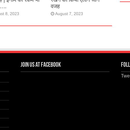
…..
वजह
st 8, 2023
August 7, 2023
Join us at Facebook
Foll
Twee