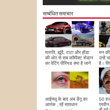
सम्बंधित समाचार
मारुति, ह्यूंदै, टाटा और होंडा
मन की 
की ओर से सब कॉम्पैक्ट सेडान
उन्हें
का वेटिंग पीरियड क्या है जाने
है। विश
26 पद
August 27, 2023
उन्हों
है
Augu
आईफ्लू के बाद अब डेंगू का
50 हज
आतंक , रहें सावधान
परवीन
दी गई 