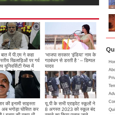
Qu
बात में पी.एम ने कहा
‘भाजपा सरकार ‘इंडिया’ नाम के
 भारतीय खिलाड़िओं पर गर्व
गठबंधन से डरती है ‘ – डिम्पल
Ho
्व यूनिवर्सिटी गेम्स में
यादव
Abo
क देश के नाम करके
August 26, 2023
ने देश का नाम रोशन किया
Pri
Ter
st 27, 2023
Adv
Con
ार की इनामी साइस्ता
यू.पी के सभी प्राइवेट स्कूलों ने
, अब भगोड़ा घोसित कर
8 अगस्त 2023 को स्कूल बंद
Qui
है | इनाम की रकम भी
रखने का किया एलान जाने