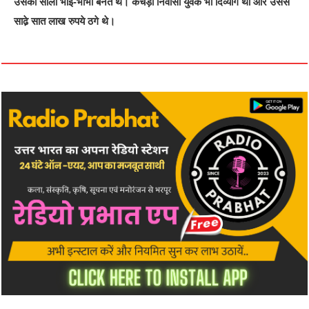
उसकी साली भाई-भाभी बनते थे। कचैड़ा निवासी युवक भी दिव्यांग था और उससे
साढे़ सात लाख रुपये ठगे थे।