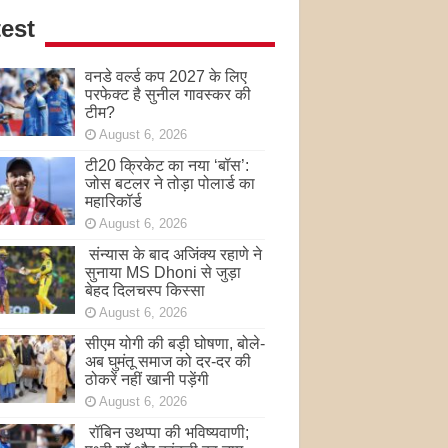
est
वनडे वर्ल्ड कप 2027 के लिए
परफेक्ट है सुनील गावस्कर की
टीम?
August 6, 2026
टी20 क्रिकेट का नया ‘बॉस’:
जोस बटलर ने तोड़ा पोलार्ड का
महारिकॉर्ड
August 6, 2026
संन्यास के बाद अजिंक्‍य रहाणे ने
सुनाया MS Dhoni से जुड़ा
बेहद दिलचस्प किस्सा
August 6, 2026
सीएम योगी की बड़ी घोषणा, बोले-
अब घुमंतू समाज को दर-दर की
ठोकरें नहीं खानी पड़ेंगी
August 6, 2026
रॉबिन उथप्पा की भविष्यवाणी;