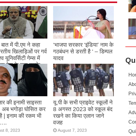
बात में पी.एम ने कहा
‘भाजपा सरकार ‘इंडिया’ नाम के
 भारतीय खिलाड़िओं पर गर्व
गठबंधन से डरती है ‘ – डिम्पल
्व यूनिवर्सिटी गेम्स में
यादव
Qu
क देश के नाम करके
August 26, 2023
ने देश का नाम रोशन किया
Ho
Abo
st 27, 2023
Pri
ार की इनामी साइस्ता
यू.पी के सभी प्राइवेट स्कूलों ने
Ter
, अब भगोड़ा घोसित कर
8 अगस्त 2023 को स्कूल बंद
Adv
है | इनाम की रकम भी
रखने का किया एलान जाने
…..
वजह
Con
st 8, 2023
August 7, 2023
Qui