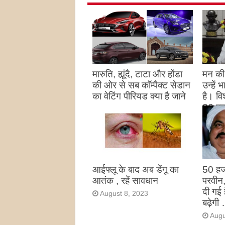
मारुति, ह्यूंदै, टाटा और होंडा
मन की 
की ओर से सब कॉम्पैक्ट सेडान
उन्हें
का वेटिंग पीरियड क्या है जाने
है। विश
26 पद
August 27, 2023
उन्हों
है
Augu
आईफ्लू के बाद अब डेंगू का
50 हज
आतंक , रहें सावधान
परवीन
दी गई 
August 8, 2023
बढ़ेगी 
Augu