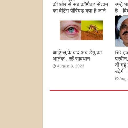
की ओर से सब कॉम्पैक्ट सेडान
उन्हें
का वेटिंग पीरियड क्या है जाने
है। विश
26 पद
August 27, 2023
उन्हों
है
Augu
आईफ्लू के बाद अब डेंगू का
50 हज
आतंक , रहें सावधान
परवीन
दी गई 
August 8, 2023
बढ़ेगी 
Augu