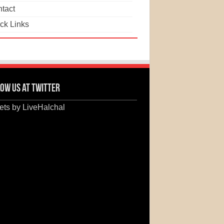
tact
ck Links
ow us at Twitter
ts by LiveHalchal