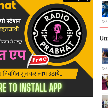
A
Ut
A