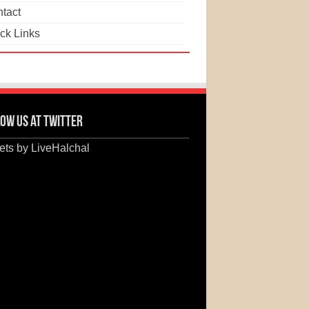
tact
ck Links
ow us at Twitter
ts by LiveHalchal