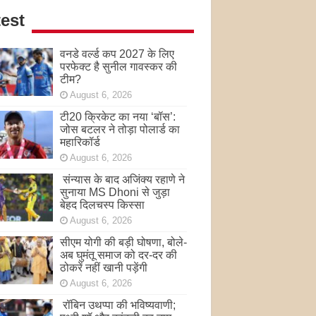
est
वनडे वर्ल्ड कप 2027 के लिए
परफेक्ट है सुनील गावस्कर की
टीम?
August 6, 2026
टी20 क्रिकेट का नया ‘बॉस’:
जोस बटलर ने तोड़ा पोलार्ड का
महारिकॉर्ड
August 6, 2026
संन्यास के बाद अजिंक्‍य रहाणे ने
सुनाया MS Dhoni से जुड़ा
बेहद दिलचस्प किस्सा
August 6, 2026
सीएम योगी की बड़ी घोषणा, बोले-
अब घुमंतू समाज को दर-दर की
ठोकरें नहीं खानी पड़ेंगी
August 6, 2026
रॉबिन उथप्पा की भविष्यवाणी;