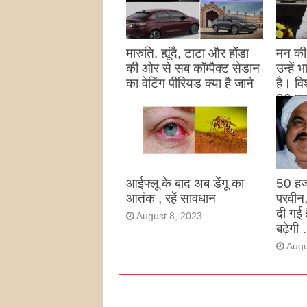
मारुति, ह्यूंदै, टाटा और होंडा
मन की 
की ओर से सब कॉम्पैक्ट सेडान
उन्हें
का वेटिंग पीरियड क्या है जाने
है। विश
26 पद
August 27, 2023
उन्हों
है
Augu
आईफ्लू के बाद अब डेंगू का
50 हज
आतंक , रहें सावधान
परवीन
दी गई 
August 8, 2023
बढ़ेगी 
Augu