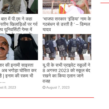
बात में पी.एम ने कहा
‘भाजपा सरकार ‘इंडिया’ नाम के
 भारतीय खिलाड़िओं पर गर्व
गठबंधन से डरती है ‘ – डिम्पल
्व यूनिवर्सिटी गेम्स में
यादव
क देश के नाम करके
August 26, 2023
ने देश का नाम रोशन किया
st 27, 2023
ार की इनामी साइस्ता
यू.पी के सभी प्राइवेट स्कूलों ने
, अब भगोड़ा घोसित कर
8 अगस्त 2023 को स्कूल बंद
है | इनाम की रकम भी
रखने का किया एलान जाने
…..
वजह
st 8, 2023
August 7, 2023