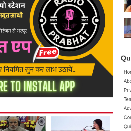
Qu
Ho
Abo
Pri
Ter
Adv
Con
Qui