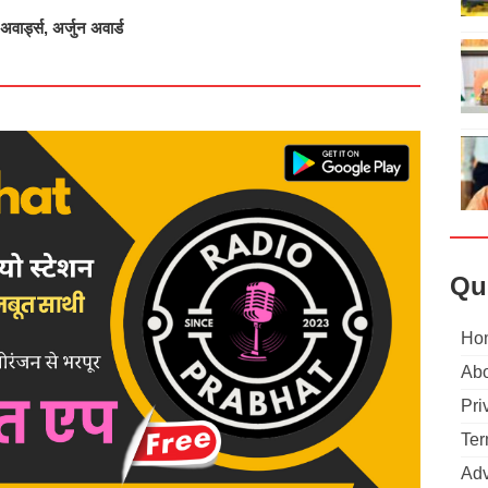
ार्ड्स, अर्जुन अवार्ड
Qu
Ho
Abo
Pri
Ter
Adv