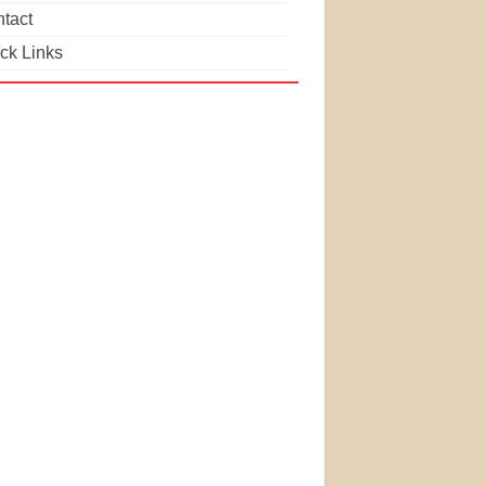
tact
ck Links