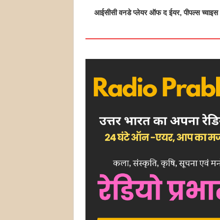
आईसीसी वनडे प्लेयर ऑफ द ईयर, पीपल्स च्वाइस अव