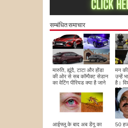
सम्बंधित समाचार
मारुति, ह्यूंदै, टाटा और होंडा
मन की 
की ओर से सब कॉम्पैक्ट सेडान
उन्हें
का वेटिंग पीरियड क्या है जाने
है। विश
26 पद
August 27, 2023
उन्हों
है
Augu
आईफ्लू के बाद अब डेंगू का
50 हज