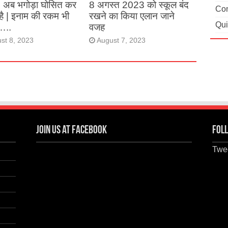
, अब भगोड़ा घोसित कर
8 अगस्त 2023 को स्कूल बंद
Con
है | इनाम की रकम भी
रखने का किया एलान जाने
Qui
…..
वजह
st 8, 2023
August 7, 2023
Join us at Facebook
Foll
Twee