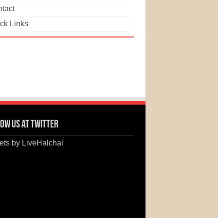
tact
ck Links
ow us at Twitter
ts by LiveHalchal