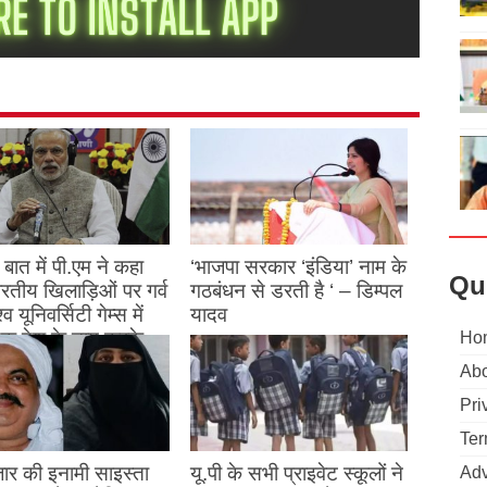
बात में पी.एम ने कहा
‘भाजपा सरकार ‘इंडिया’ नाम के
Qu
 भारतीय खिलाड़िओं पर गर्व
गठबंधन से डरती है ‘ – डिम्पल
्व यूनिवर्सिटी गेम्स में
यादव
क देश के नाम करके
Ho
August 26, 2023
ने देश का नाम रोशन किया
Abo
Pri
st 27, 2023
Ter
ार की इनामी साइस्ता
यू.पी के सभी प्राइवेट स्कूलों ने
Adv