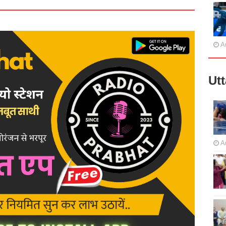
A
Ut
A