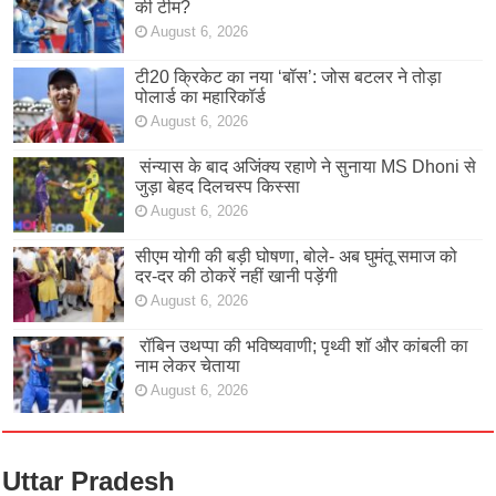
की टीम?
August 6, 2026
टी20 क्रिकेट का नया ‘बॉस’: जोस बटलर ने तोड़ा
पोलार्ड का महारिकॉर्ड
August 6, 2026
संन्यास के बाद अजिंक्‍य रहाणे ने सुनाया MS Dhoni से
जुड़ा बेहद दिलचस्प किस्सा
August 6, 2026
सीएम योगी की बड़ी घोषणा, बोले- अब घुमंतू समाज को
दर-दर की ठोकरें नहीं खानी पड़ेंगी
August 6, 2026
रॉबिन उथप्पा की भविष्यवाणी; पृथ्वी शॉ और कांबली का
नाम लेकर चेताया
August 6, 2026
Uttar Pradesh