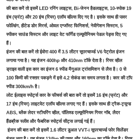
की बात करें तो इसमें LED रनिंग लाइट्स, Bi-जेनन हैडलाइट्स, 10-स्पोक 19
इंच (फ्रंट) और 20 इंच (रियर) एलॉय व्हील्स दिए गए है। इसके साथ ही पावर
फोल्डिंग, हीटेड डोर मिरर्स, ओवल एग्जॉस्ट फिनिशर्स, नेवीगेशन सिस्टम, 5
स्पीकर साउंड सिस्टम और लाइट वेट फॉर्गेड एल्यूमीनियम पेडल पेड्स दिए गए
हैं।
इंजन की बात करें तो ईवोरा 400 में 3.5 लीटर सूपरचार्ज्ड V6 पेट्रोल इंजन
लगाया गया है। यह इंजन 400hp और 410nm टॉर्क देता है। रियर व्हील
ड्राइव वाली इस कार का इंजन 6 स्पीड मैनुअल ट्रांसमिशन से लैस है। 0 से
100 किमी की रफ्तार पकड़ने में इसे 4.2 सेकंड का समय लगता है। कार की टॉप
स्पीड 300km/h है।
लोट ईलाइस स्पोर्ट्स कार के फीचर्स की बात करें तो इसमें 16 इंच (फ्रंट) और
17 इंच (रियर) लाइटवेट एलॉय व्हील्स लगाए गए हैं। इसके साथ ही ट्रैक-ट्यून्ड
ABS, ब्लैक लेदर स्टीयरिंग व्हील, पॉलिश्ड एल्यूमीनियम गियर नॉब, लैदर
हैंडब्रैक स्लीव और फैबरिक स्पोर्ट्स सीट्स लगाई गई हैं।
इंजन की बात करें तो इसमें 1.6 लीटर डुअल VVT-i सूपरचार्ज्ड फोर सिलेंडर
इंजन लगा है। यह इंजन 134hp की पावर और 160nm का टॉर्क देता है। रियर