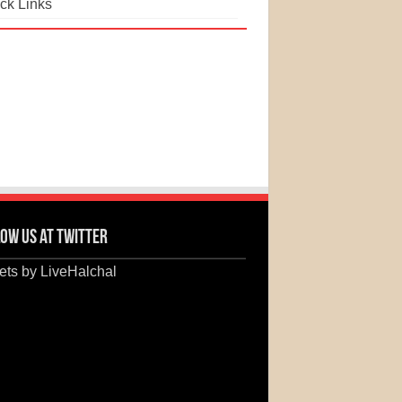
ck Links
ow us at Twitter
ts by LiveHalchal