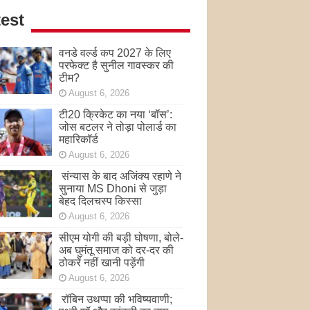
est
वनडे वर्ल्ड कप 2027 के लिए
परफेक्ट है सुनील गावस्कर की
टीम?
August 6, 2026
टी20 क्रिकेट का नया ‘बॉस’:
जोस बटलर ने तोड़ा पोलार्ड का
महारिकॉर्ड
August 6, 2026
संन्यास के बाद अजिंक्‍य रहाणे ने
सुनाया MS Dhoni से जुड़ा
बेहद दिलचस्प किस्सा
August 6, 2026
सीएम योगी की बड़ी घोषणा, बोले-
अब घुमंतू समाज को दर-दर की
ठोकरें नहीं खानी पड़ेंगी
August 6, 2026
रॉबिन उथप्पा की भविष्यवाणी;