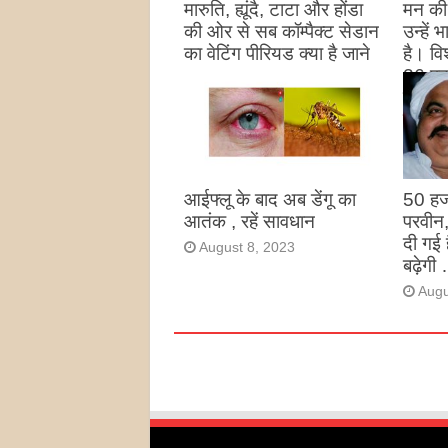
मारुति, ह्यूंदै, टाटा और होंडा
मन की 
की ओर से सब कॉम्पैक्ट सेडान
उन्हें
का वेटिंग पीरियड क्या है जाने
है। विश
26 पद
August 27, 2023
उन्हों
है
Augu
आईफ्लू के बाद अब डेंगू का
50 हज
आतंक , रहें सावधान
परवीन
दी गई 
August 8, 2023
बढ़ेगी 
Augu