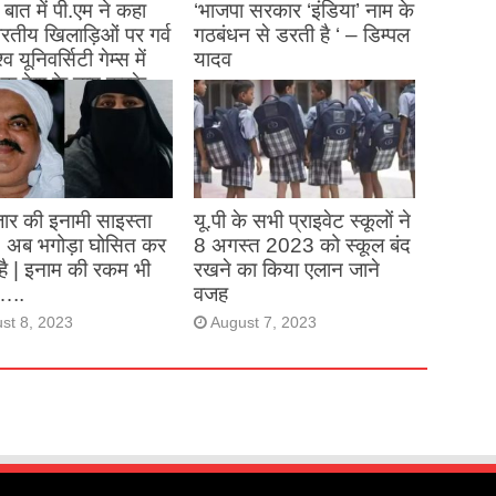
बात में पी.एम ने कहा
‘भाजपा सरकार ‘इंडिया’ नाम के
 भारतीय खिलाड़िओं पर गर्व
गठबंधन से डरती है ‘ – डिम्पल
्व यूनिवर्सिटी गेम्स में
यादव
क देश के नाम करके
August 26, 2023
ने देश का नाम रोशन किया
st 27, 2023
ार की इनामी साइस्ता
यू.पी के सभी प्राइवेट स्कूलों ने
, अब भगोड़ा घोसित कर
8 अगस्त 2023 को स्कूल बंद
है | इनाम की रकम भी
रखने का किया एलान जाने
…..
वजह
st 8, 2023
August 7, 2023