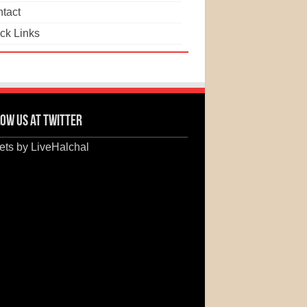
tact
ck Links
ow us at Twitter
ts by LiveHalchal