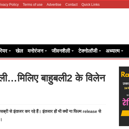
ivacy Policy
Terms of use
Advertise
Contact
Quick Links
रियर
खेल
मनोरंजन
जीवनशैली
टेक्नोलॉजी
अध्यात्म
ली…मिलिए बाहुबली2 के विलेन
सब्री से इंताजर कर रहे हैं। इंतजार हों भी क्यों ना फिल्म release से
ं।