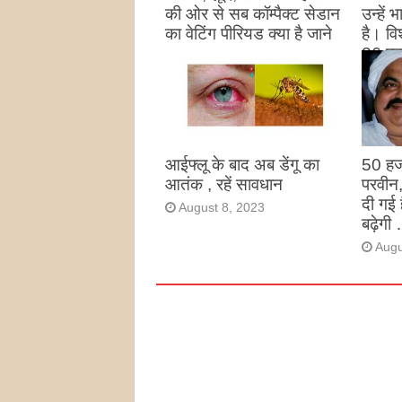
की ओर से सब कॉम्पैक्ट सेडान
उन्हें
का वेटिंग पीरियड क्या है जाने
है। विश
26 पद
August 27, 2023
उन्हों
है
Augu
आईफ्लू के बाद अब डेंगू का
50 हज
आतंक , रहें सावधान
परवीन
दी गई 
August 8, 2023
बढ़ेगी 
Augu