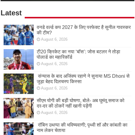
Latest
वनडे वर्ल्ड कप 2027 के लिए परफेक्ट है सुनील गावस्कर
की टीम?
August 6, 2026
टी20 क्रिकेट का नया ‘बॉस’: जोस बटलर ने तोड़ा
पोलार्ड का महारिकॉर्ड
August 6, 2026
संन्यास के बाद अजिंक्‍य रहाणे ने सुनाया MS Dhoni से
जुड़ा बेहद दिलचस्प किस्सा
August 6, 2026
सीएम योगी की बड़ी घोषणा, बोले- अब घुमंतू समाज को
दर-दर की ठोकरें नहीं खानी पड़ेंगी
August 6, 2026
रॉबिन उथप्पा की भविष्यवाणी; पृथ्वी शॉ और कांबली का
नाम लेकर चेताया