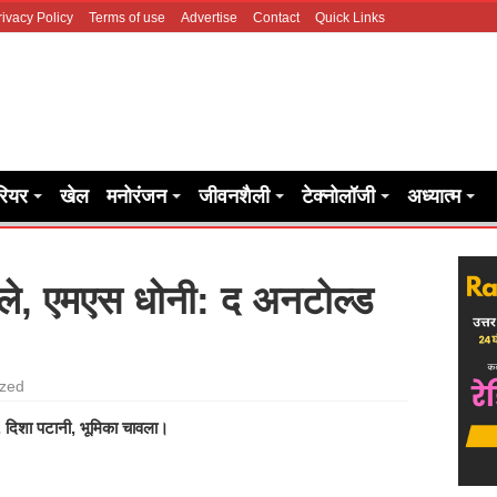
rivacy Policy
Terms of use
Advertise
Contact
Quick Links
रियर
खेल
मनोरंजन
जीवनशैली
टेक्नोलॉजी
अध्यात्म
ैसले, एमएस धोनी: द अनटोल्ड
ized
, दिशा पटानी, भूमिका चावला।