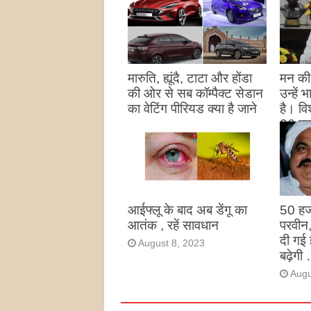
मारुति, ह्यूंदै, टाटा और होंडा
मन की 
की ओर से सब कॉम्पैक्ट सेडान
उन्हें
का वेटिंग पीरियड क्या है जाने
है। विश
26 पद
August 27, 2023
उन्हों
है
Augu
आईफ्लू के बाद अब डेंगू का
50 हज
आतंक , रहें सावधान
परवीन
दी गई 
August 8, 2023
बढ़ेगी 
Augu