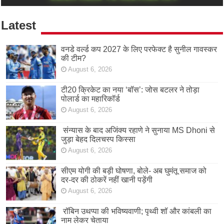
Latest
वनडे वर्ल्ड कप 2027 के लिए परफेक्ट है सुनील गावस्कर
की टीम?
August 6, 2026
टी20 क्रिकेट का नया ‘बॉस’: जोस बटलर ने तोड़ा
पोलार्ड का महारिकॉर्ड
August 6, 2026
संन्यास के बाद अजिंक्‍य रहाणे ने सुनाया MS Dhoni से
जुड़ा बेहद दिलचस्प किस्सा
August 6, 2026
सीएम योगी की बड़ी घोषणा, बोले- अब घुमंतू समाज को
दर-दर की ठोकरें नहीं खानी पड़ेंगी
August 6, 2026
रॉबिन उथप्पा की भविष्यवाणी; पृथ्वी शॉ और कांबली का
नाम लेकर चेताया