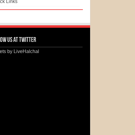
ck Links
ow us at Twitter
ts by LiveHalchal