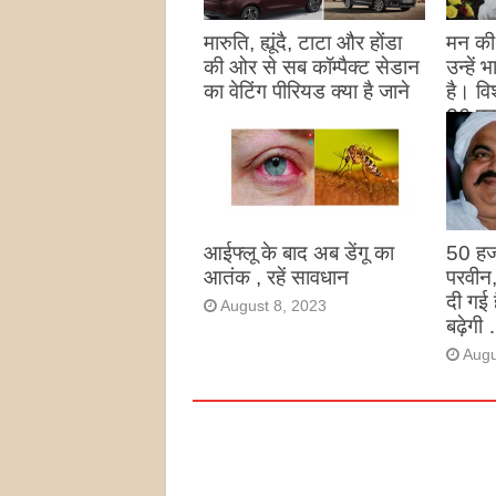
मारुति, ह्यूंदै, टाटा और होंडा
मन की 
की ओर से सब कॉम्पैक्ट सेडान
उन्हें
का वेटिंग पीरियड क्या है जाने
है। विश
26 पद
August 27, 2023
उन्हों
है
Augu
आईफ्लू के बाद अब डेंगू का
50 हज
आतंक , रहें सावधान
परवीन
दी गई 
August 8, 2023
बढ़ेगी 
Augu