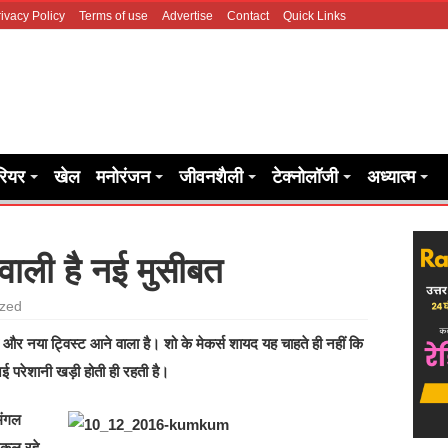
ivacy Policy
Terms of use
Advertise
Contact
Quick Links
रियर
खेल
मनोरंजन
जीवनशैली
टेक्नोलॉजी
अध्यात्म
 वाली है नई मुसीबत
ized
क और नया ट्विस्ट आने वाला है। शो के मेकर्स शायद यह चाहते ही नहीं कि
ई परेशानी खड़ी होती ही रहती है।
मंगल
निकल रहे