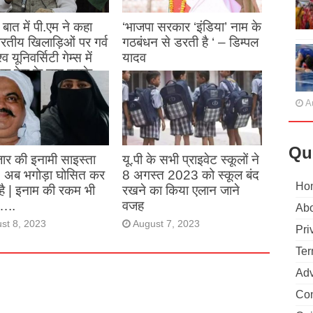
बात में पी.एम ने कहा
‘भाजपा सरकार ‘इंडिया’ नाम के
 भारतीय खिलाड़िओं पर गर्व
गठबंधन से डरती है ‘ – डिम्पल
्व यूनिवर्सिटी गेम्स में
यादव
क देश के नाम करके
August 26, 2023
ने देश का नाम रोशन किया
A
st 27, 2023
Qu
ार की इनामी साइस्ता
यू.पी के सभी प्राइवेट स्कूलों ने
, अब भगोड़ा घोसित कर
8 अगस्त 2023 को स्कूल बंद
Ho
है | इनाम की रकम भी
रखने का किया एलान जाने
…..
वजह
Abo
st 8, 2023
August 7, 2023
Pri
Ter
Adv
Con