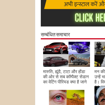
सम्बंधित समाचार
मारुति, ह्यूंदै, टाटा और होंडा
मन की 
की ओर से सब कॉम्पैक्ट सेडान
उन्हें
का वेटिंग पीरियड क्या है जाने
है। विश
26 पद
August 27, 2023
उन्हों
है
Augu