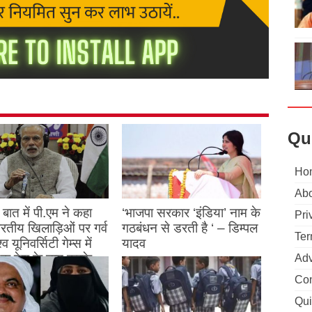
Qu
Ho
Abo
बात में पी.एम ने कहा
‘भाजपा सरकार ‘इंडिया’ नाम के
Pri
 भारतीय खिलाड़िओं पर गर्व
गठबंधन से डरती है ‘ – डिम्पल
Ter
्व यूनिवर्सिटी गेम्स में
यादव
क देश के नाम करके
Adv
August 26, 2023
ने देश का नाम रोशन किया
Con
Qui
st 27, 2023