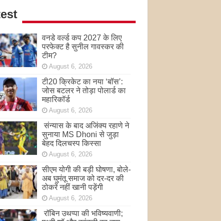
est
वनडे वर्ल्ड कप 2027 के लिए
परफेक्ट है सुनील गावस्कर की
टीम?
August 6, 2026
टी20 क्रिकेट का नया ‘बॉस’:
जोस बटलर ने तोड़ा पोलार्ड का
महारिकॉर्ड
August 6, 2026
संन्यास के बाद अजिंक्‍य रहाणे ने
सुनाया MS Dhoni से जुड़ा
बेहद दिलचस्प किस्सा
August 6, 2026
सीएम योगी की बड़ी घोषणा, बोले-
अब घुमंतू समाज को दर-दर की
ठोकरें नहीं खानी पड़ेंगी
August 6, 2026
रॉबिन उथप्पा की भविष्यवाणी;