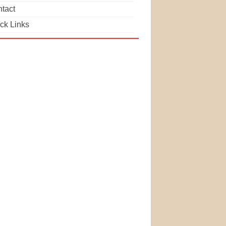
tact
ck Links