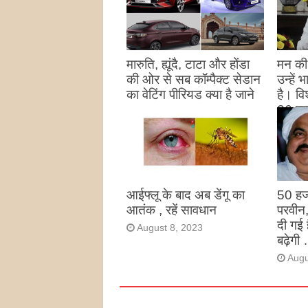
मारुति, ह्यूंदै, टाटा और होंडा
मन की 
की ओर से सब कॉम्पैक्ट सेडान
उन्हें
का वेटिंग पीरियड क्या है जाने
है। विश
26 पद
August 27, 2023
उन्हों
है
Augu
आईफ्लू के बाद अब डेंगू का
50 हज
आतंक , रहें सावधान
परवीन
दी गई 
August 8, 2023
बढ़ेगी 
Augu