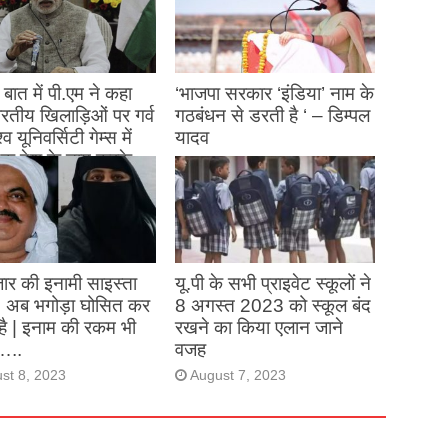
बात में पी.एम ने कहा
‘भाजपा सरकार ‘इंडिया’ नाम के
 भारतीय खिलाड़िओं पर गर्व
गठबंधन से डरती है ‘ – डिम्पल
्व यूनिवर्सिटी गेम्स में
यादव
क देश के नाम करके
August 26, 2023
ने देश का नाम रोशन किया
st 27, 2023
ार की इनामी साइस्ता
यू.पी के सभी प्राइवेट स्कूलों ने
, अब भगोड़ा घोसित कर
8 अगस्त 2023 को स्कूल बंद
है | इनाम की रकम भी
रखने का किया एलान जाने
…..
वजह
st 8, 2023
August 7, 2023