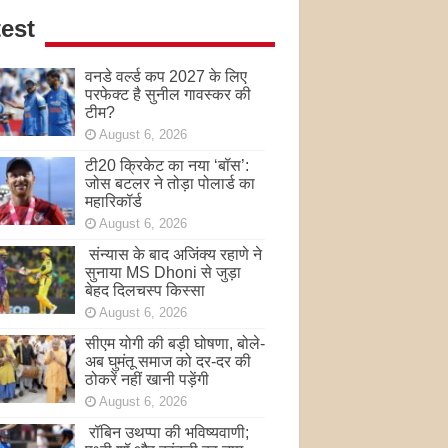
est
वनडे वर्ल्ड कप 2027 के लिए
परफेक्ट है सुनील गावस्कर की
टीम?
August 6, 2026
टी20 क्रिकेट का नया ‘बॉस’:
जोस बटलर ने तोड़ा पोलार्ड का
महारिकॉर्ड
August 6, 2026
संन्यास के बाद अजिंक्‍य रहाणे ने
सुनाया MS Dhoni से जुड़ा
बेहद दिलचस्प किस्सा
August 6, 2026
सीएम योगी की बड़ी घोषणा, बोले-
अब घुमंतू समाज को दर-दर की
ठोकरें नहीं खानी पड़ेंगी
August 6, 2026
रॉबिन उथप्पा की भविष्यवाणी;