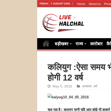
FRIDAY , 7 AUGUST 2026
Home
About us
Priva
बड़ीखबर
राज्य
कारोबार
कै
कलियुग :ऐसा समय भ
होगी 12 वर्ष
May 5, 2016
अध्यात्म
,
धर्म
चल रहा है। कलयुग यानी यदि आप कोई भी कुकर्म कर