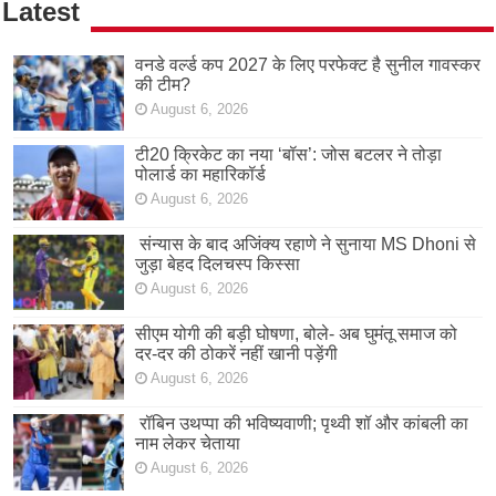
Latest
वनडे वर्ल्ड कप 2027 के लिए परफेक्ट है सुनील गावस्कर
की टीम?
August 6, 2026
टी20 क्रिकेट का नया ‘बॉस’: जोस बटलर ने तोड़ा
पोलार्ड का महारिकॉर्ड
August 6, 2026
संन्यास के बाद अजिंक्‍य रहाणे ने सुनाया MS Dhoni से
जुड़ा बेहद दिलचस्प किस्सा
August 6, 2026
सीएम योगी की बड़ी घोषणा, बोले- अब घुमंतू समाज को
दर-दर की ठोकरें नहीं खानी पड़ेंगी
August 6, 2026
रॉबिन उथप्पा की भविष्यवाणी; पृथ्वी शॉ और कांबली का
नाम लेकर चेताया
August 6, 2026