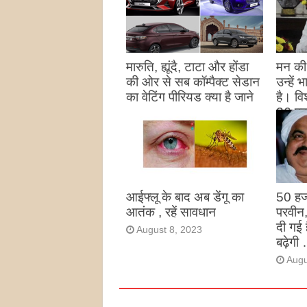
मारुति, ह्यूंदै, टाटा और होंडा
मन की 
की ओर से सब कॉम्पैक्ट सेडान
उन्हें
का वेटिंग पीरियड क्या है जाने
है। विश
26 पद
August 27, 2023
उन्हों
है
Augu
आईफ्लू के बाद अब डेंगू का
50 हज
आतंक , रहें सावधान
परवीन
दी गई 
August 8, 2023
बढ़ेगी 
Augu