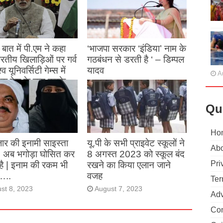
बात में पी.एम ने कहा
‘भाजपा सरकार ‘इंडिया’ नाम के
 भारतीय खिलाड़िओं पर गर्व
गठबंधन से डरती है ‘ – डिम्पल
्व यूनिवर्सिटी गेम्स में
यादव
A
क देश के नाम करके
August 26, 2023
ने देश का नाम रोशन किया
Qu
st 27, 2023
Ho
ार की इनामी साइस्ता
यू.पी के सभी प्राइवेट स्कूलों ने
Abo
, अब भगोड़ा घोसित कर
8 अगस्त 2023 को स्कूल बंद
Pri
है | इनाम की रकम भी
रखने का किया एलान जाने
…..
वजह
Ter
st 8, 2023
August 7, 2023
Adv
Con