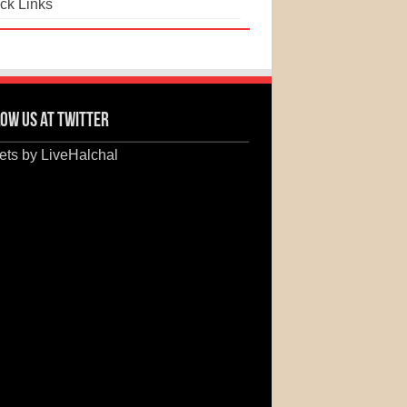
ck Links
ow us at Twitter
ts by LiveHalchal