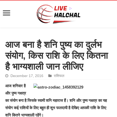
आज बना है शन‌ि पुष्य का दुर्लभ
संयोग, क‌िस राश‌ि के ल‌िए क‌ितना
है भाग्यशाली जान लीज‌िए
December 17, 2016
राशिफल
आज शन‌िवार है
और पुष्य नक्षत्र
का संयोग बना है ज‌िसके स्वामी शन‌ि महाराज हैं। शन‌ि और पुष्य नक्षत्र का यह
संयोग कई राश‌ियों के ल‌िए बहुत ही शुभ फलदायी है देख‌िए आपकी राश‌ि के ल‌िए
शन‌ि क‌ितने भाग्यशाली रहेंगे।