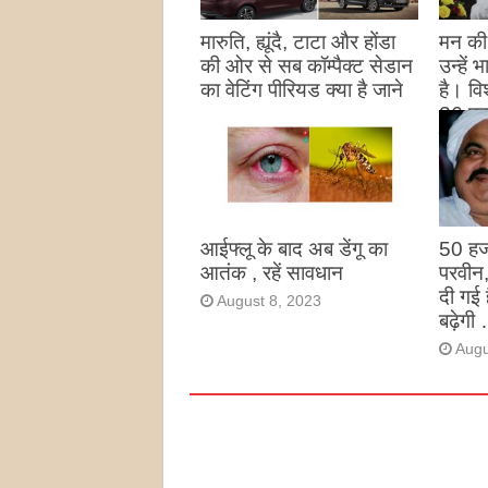
मारुति, ह्यूंदै, टाटा और होंडा
मन की 
की ओर से सब कॉम्पैक्ट सेडान
उन्हें
का वेटिंग पीरियड क्या है जाने
है। विश
26 पद
August 27, 2023
उन्हों
है
Augu
आईफ्लू के बाद अब डेंगू का
50 हज
आतंक , रहें सावधान
परवीन
दी गई 
August 8, 2023
बढ़ेगी 
Augu