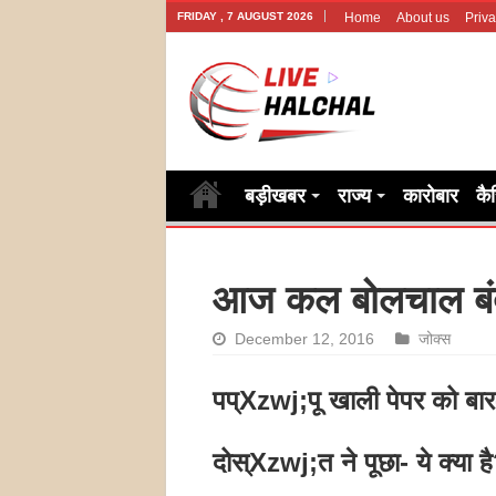
FRIDAY , 7 AUGUST 2026
Home
About us
Priva
बड़ीखबर
राज्य
कारोबार
कै
आज कल बोलचाल बंद
December 12, 2016
जोक्स
पप्Xzwj;पू खाली पेपर को बार
दोस्Xzwj;त ने पूछा- ये क्या ह