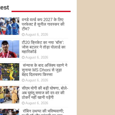
est
वनडे वर्ल्ड कप 2027 के लिए
परफेक्ट है सुनील गावस्कर की
टीम?
August 6, 2026
टी20 क्रिकेट का नया ‘बॉस’:
जोस बटलर ने तोड़ा पोलार्ड का
महारिकॉर्ड
August 6, 2026
संन्यास के बाद अजिंक्‍य रहाणे ने
सुनाया MS Dhoni से जुड़ा
बेहद दिलचस्प किस्सा
August 6, 2026
सीएम योगी की बड़ी घोषणा, बोले-
अब घुमंतू समाज को दर-दर की
ठोकरें नहीं खानी पड़ेंगी
August 6, 2026
रॉबिन उथप्पा की भविष्यवाणी;