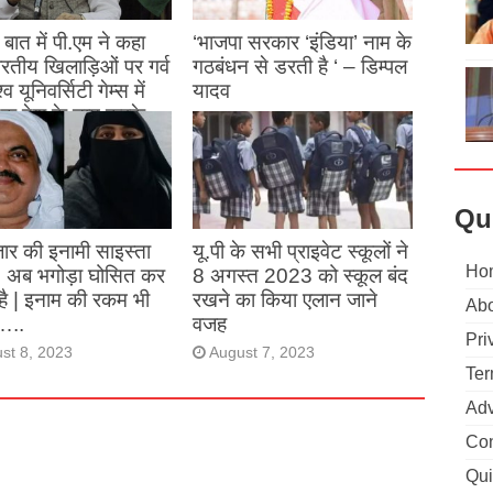
बात में पी.एम ने कहा
‘भाजपा सरकार ‘इंडिया’ नाम के
 भारतीय खिलाड़िओं पर गर्व
गठबंधन से डरती है ‘ – डिम्पल
्व यूनिवर्सिटी गेम्स में
यादव
क देश के नाम करके
August 26, 2023
ने देश का नाम रोशन किया
st 27, 2023
Qu
ार की इनामी साइस्ता
यू.पी के सभी प्राइवेट स्कूलों ने
Ho
, अब भगोड़ा घोसित कर
8 अगस्त 2023 को स्कूल बंद
है | इनाम की रकम भी
रखने का किया एलान जाने
Abo
…..
वजह
Pri
st 8, 2023
August 7, 2023
Ter
Adv
Con
Qui