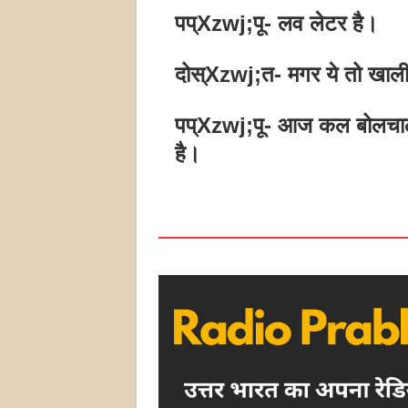
पप्Xzwj;पू- लव लेटर है।
दोस्Xzwj;त- मगर ये तो खाली
पप्Xzwj;पू- आज कल बोलचाल
है।