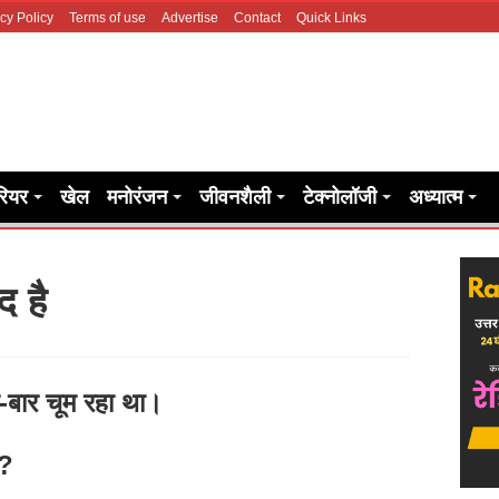
cy Policy
Terms of use
Advertise
Contact
Quick Links
रियर
खेल
मनोरंजन
जीवनशैली
टेक्नोलॉजी
अध्यात्म
 है
-बार चूम रहा था।
ै?