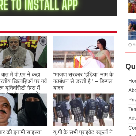
A
Qu
बात में पी.एम ने कहा
‘भाजपा सरकार ‘इंडिया’ नाम के
 भारतीय खिलाड़िओं पर गर्व
गठबंधन से डरती है ‘ – डिम्पल
Ho
्व यूनिवर्सिटी गेम्स में
यादव
Abo
क देश के नाम करके
August 26, 2023
Pri
ने देश का नाम रोशन किया
Ter
st 27, 2023
Adv
Con
ार की इनामी साइस्ता
यू.पी के सभी प्राइवेट स्कूलों ने