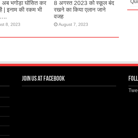
Qui
, अब भगोड़ा घोसित कर
8 अगस्त 2023 को स्कूल बंद
है | इनाम की रकम भी
रखने का किया एलान जाने
…..
वजह
st 8, 2023
August 7, 2023
Join us at Facebook
Foll
Twee