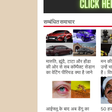
सम्बंधित समाचार
मारुति, ह्यूंदै, टाटा और होंडा
मन की 
की ओर से सब कॉम्पैक्ट सेडान
उन्हें
का वेटिंग पीरियड क्या है जाने
है। विश
26 पद
August 27, 2023
उन्हों
है
Augu
आईफ्लू के बाद अब डेंगू का
50 हज