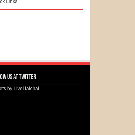
ck Links
ow us at Twitter
ts by LiveHalchal