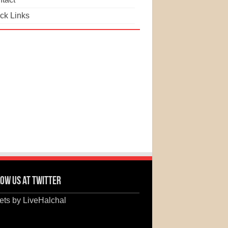
ck Links
ow us at Twitter
ts by LiveHalchal