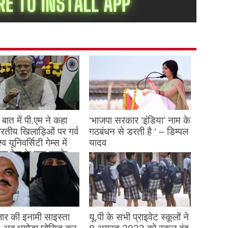
बात में पी.एम ने कहा
‘भाजपा सरकार ‘इंडिया’ नाम के
 भारतीय खिलाड़िओं पर गर्व
गठबंधन से डरती है ‘ – डिम्पल
्व यूनिवर्सिटी गेम्स में
यादव
क देश के नाम करके
August 26, 2023
ने देश का नाम रोशन किया
st 27, 2023
ार की इनामी साइस्ता
यू.पी के सभी प्राइवेट स्कूलों ने