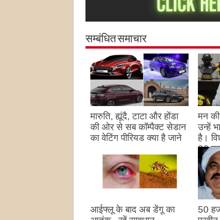
सम्बंधित समाचार
मारुति, ह्यूंदै, टाटा और होंडा
मन की 
की ओर से सब कॉम्पैक्ट सेडान
उन्हें
का वेटिंग पीरियड क्या है जाने
है। विश
26 पद
August 27, 2023
उन्हों
है
Augu
आईफ्लू के बाद अब डेंगू का
50 हज