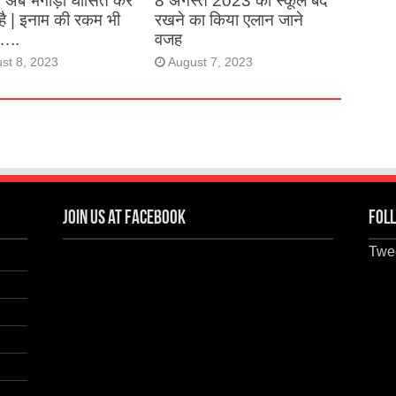
, अब भगोड़ा घोसित कर
8 अगस्त 2023 को स्कूल बंद
है | इनाम की रकम भी
रखने का किया एलान जाने
…..
वजह
st 8, 2023
August 7, 2023
Join us at Facebook
Foll
Twee