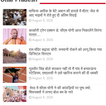
माफिया अतीक के बेटे अबान की हादसे में मौ/त: जेल से
आए भाइयों ने रोते हुए दी अंतिम विदाई
August 9, 2026
काकोरी ट्रेन एक्शन डे: सीएम योगी आज निकालेंगे तिरंगा
यात्रा…
August 9, 2026
राम मंदिर चढ़ावा चोरी: मनमानी रोकने को लागू किया गया
डिजिटल सिस्टम
August 9, 2026
गुलवीर सिंह बोले सरकार नहीं तो मैं गांव में बनवाऊंगा
स्टेडियम, एमएलसी ने उसे खारिज कराने की दी धमकी
August 8, 2026
मेरठ में सीएम योगी ने की कांवड़ियों पर पुष्प वर्षा;
शिवभक्तों ने लगाए बोल बम के नारे
August 8, 2026