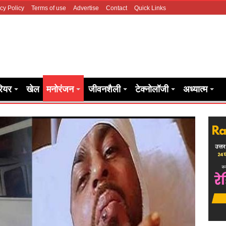
cy Policy
Terms of use
Advertise
Contact
Quick Links
रियर
खेल
मनोरंजन
जीवनशैली
टेक्नोलॉजी
अध्यात्म