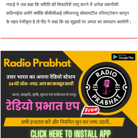
नफड़े ने जब कहा कि समिति की सिफारिशें लागू करने में अनेक तकनीकी
कठिनाईयां आयेंगे क्योंकि बीसीसीआई तमिलनाडु सोसायटीज रजिस्ट्रेशन कानून
के तहत पंजीकृत है तो पीठ ने कहा कि वह सुझावों पर अमल का समाधान बतायेगी।