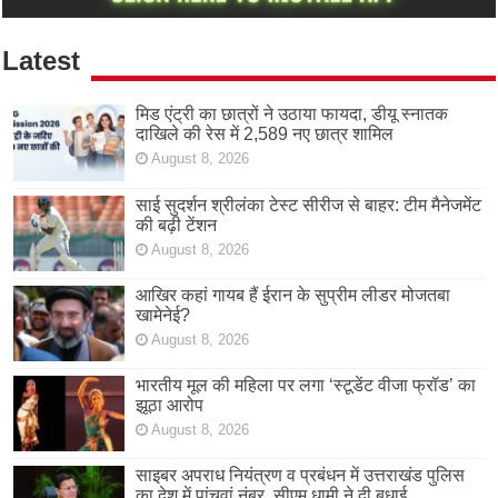
Latest
मिड एंट्री का छात्रों ने उठाया फायदा, डीयू स्नातक
दाखिले की रेस में 2,589 नए छात्र शामिल
August 8, 2026
साई सुदर्शन श्रीलंका टेस्ट सीरीज से बाहर: टीम मैनेजमेंट
की बढ़ी टेंशन
August 8, 2026
आखिर कहां गायब हैं ईरान के सुप्रीम लीडर मोजतबा
खामेनेई?
August 8, 2026
भारतीय मूल की महिला पर लगा ‘स्टूडेंट वीजा फ्रॉड’ का
झूठा आरोप
August 8, 2026
साइबर अपराध नियंत्रण व प्रबंधन में उत्तराखंड पुलिस
का देश में पांचवां नंबर, सीएम धामी ने दी बधाई