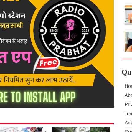
Qu
Ho
Abo
Pri
Ter
Adv
Con