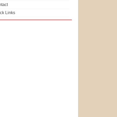
tact
ck Links