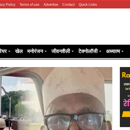
acy Policy
Terms of use
Advertise
Contact
Quick Links
रियर
खेल
मनोरंजन
जीवनशैली
टेक्नोलॉजी
अध्यात्म