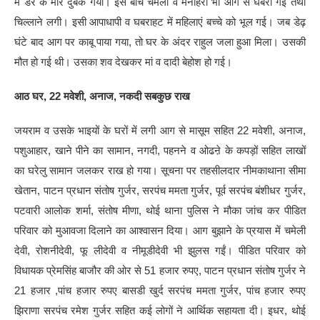
में डर के मारे दुबक गया। इस बीच चमेली व मनोहरी भी आग से घबरा गई तथा
चिल्लाने लगी। इसी आपाधापी व घबराहट में महिलाएं बच्चे को भूल गई। जब डेढ़
घंटे बाद आग पर काबू पाया गया, तो घर के अंदर राहुल जला हुआ मिला। उसकी
मौत हो गई थी। उसका शव देखकर मां व दादी बेहोश हो गई।
आठ घर, 22 मवेशी, अनाज, नकदी सबकुछ राख
जयराम व उसके भाइयों के घरों में लगी आग से मासूम सहित 22 मवेशी, अनाज,
पशुआहार, खाने पीने का सामान, नगदी, पहनने व ओढऩे के कपड़ों सहित लाखों
का घरेलु सामान जलकर राख हो गया। सूचना पर तहसीलदार नीमकाथाना सीमा
खेतान, पाटन प्रधान संतोष गुर्जर, सरपंच ममता गुर्जर, पूर्व सरपंच बंशीधर गुर्जर,
पटवारी आलोक शर्मा, संतोष मीणा, थोई थाना पुलिस ने मौका जांच कर पीडित
परिवार को मुआवजा दिलाने का आश्वासन दिया। आग बुझाने के प्रयास में चमेली
देवी, रोशनीदेवी, फू लीदेवी व नीमूडीदेवी भी झुलस गईं। पीडित परिवार को
विधायक प्रेमसिंह बाजौर की ओर से 51 हजार रुपए, पाटन प्रधान संतोष गुर्जर ने
21 हजार ,पांच हजार रुपए बासडी खुर्द सरपंच ममता गुर्जर, पांच हजार रुपए
झिराणा सरपंच रमेश गुर्जर सहित कई लोगों ने आर्थिक सहायता दी। इधर, थोई