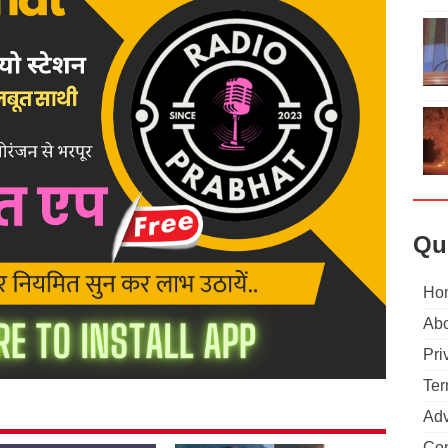
Qu
Ho
Abo
Pri
Ter
Adv
Con