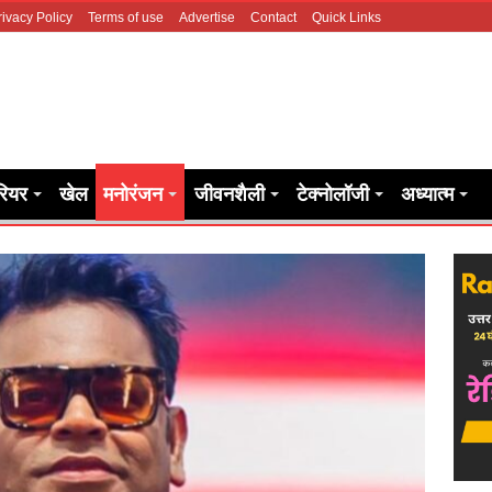
rivacy Policy
Terms of use
Advertise
Contact
Quick Links
रियर
खेल
मनोरंजन
जीवनशैली
टेक्नोलॉजी
अध्यात्म