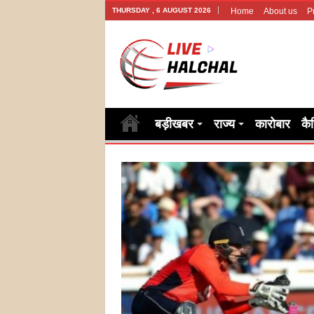
THURSDAY , 6 AUGUST 2026
Home
About us
P
बड़ीखबर
राज्य
कारोबार
कै