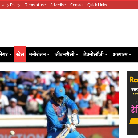
rivacy Policy
Terms of use
Advertise
Contact
Quick Links
रियर
खेल
मनोरंजन
जीवनशैली
टेक्नोलॉजी
अध्यात्म