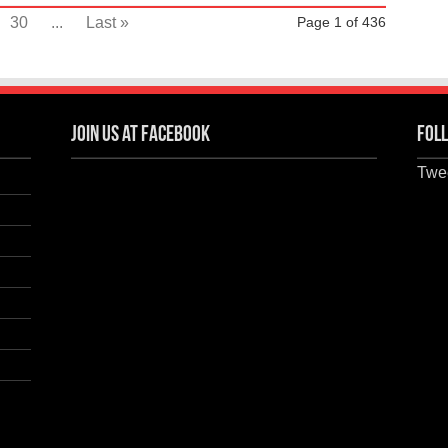
30
...
Last »
Page 1 of 436
Join us at Facebook
Foll
Twee