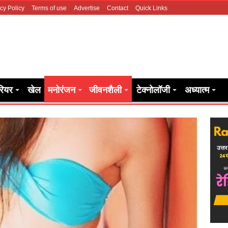
cy Policy
Terms of use
Advertise
Contact
Quick Links
रियर
खेल
मनोरंजन
जीवनशैली
टेक्नोलॉजी
अध्यात्म