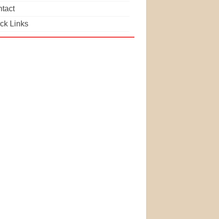
tact
ck Links