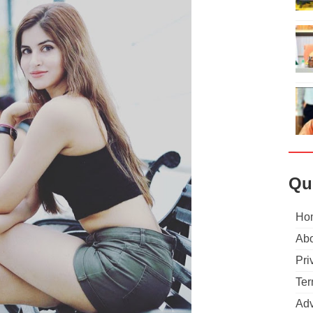
Qu
Ho
Abo
Pri
Ter
Adv