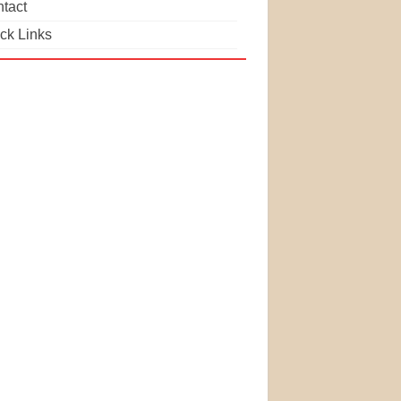
tact
ck Links