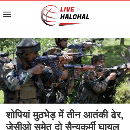
शोपियां मुठभेड़ में तीन आतंकी ढेर,
जेसीओ समेत दो सैन्यकर्मी घायल