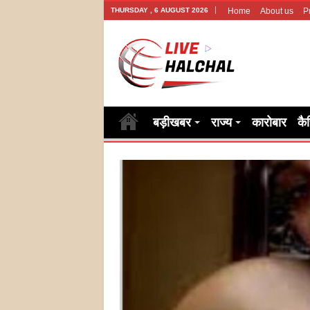
THURSDAY , 6 AUGUST 2026
Home
About us
P
बड़ीखबर
राज्य
कारोबार
कै