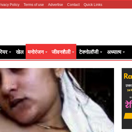
rivacy Policy
Terms of use
Advertise
Contact
Quick Links
रियर
खेल
मनोरंजन
जीवनशैली
टेक्नोलॉजी
अध्यात्म