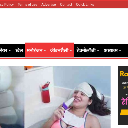
cy Policy
Terms of use
Advertise
Contact
Quick Links
रियर
खेल
मनोरंजन
जीवनशैली
टेक्नोलॉजी
अध्यात्म