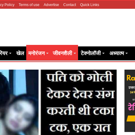
cy Policy
Terms of use
Advertise
Contact
Quick Links
रियर
खेल
मनोरंजन
जीवनशैली
टेक्नोलॉजी
अध्यात्म