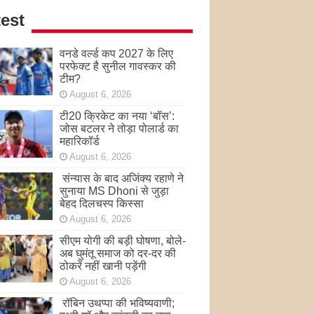
est
वनडे वर्ल्ड कप 2027 के लिए
परफेक्ट है सुनील गावस्कर की
टीम?
August 6, 2026
टी20 क्रिकेट का नया ‘बॉस’:
जोस बटलर ने तोड़ा पोलार्ड का
महारिकॉर्ड
August 6, 2026
संन्यास के बाद अजिंक्‍य रहाणे ने
सुनाया MS Dhoni से जुड़ा
बेहद दिलचस्प किस्सा
August 6, 2026
सीएम योगी की बड़ी घोषणा, बोले-
अब घुमंतू समाज को दर-दर की
ठोकरें नहीं खानी पड़ेंगी
August 6, 2026
रॉबिन उथप्पा की भविष्यवाणी;