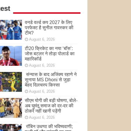
est
वनडे वर्ल्ड कप 2027 के लिए
परफेक्ट है सुनील गावस्कर की
टीम?
August 6, 2026
टी20 क्रिकेट का नया ‘बॉस’:
जोस बटलर ने तोड़ा पोलार्ड का
महारिकॉर्ड
August 6, 2026
संन्यास के बाद अजिंक्‍य रहाणे ने
सुनाया MS Dhoni से जुड़ा
बेहद दिलचस्प किस्सा
August 6, 2026
सीएम योगी की बड़ी घोषणा, बोले-
अब घुमंतू समाज को दर-दर की
ठोकरें नहीं खानी पड़ेंगी
August 6, 2026
रॉबिन उथप्पा की भविष्यवाणी;