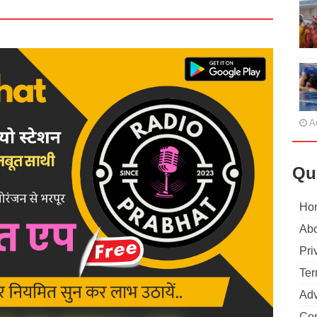
A
Qu
Ho
Abo
Pri
Ter
Adv
Con