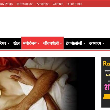
acy Policy
Terms of use
Advertise
Contact
Quick Links
रियर
खेल
मनोरंजन
जीवनशैली
टेक्नोलॉजी
अध्यात्म