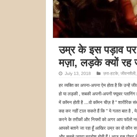
उम्र के इस पड़ाव पर
मज़ा, लड़के क्यों रह जा
July 13, 2018
ज़रा-हटके
,
जीवनशैली
हर व्यक्ति का अपना-अपना ऐम होता है कि उन्हें जी
हो या लड़की , सबकी अपनी-अपनी फ्यूचर प्लानिंग
में कॉमन होती है …वो कॉमन चीज़ है ” शारीरिक सं
कह कर नहीं टाल सकते हैं कि ” ये गलत बात है , ये स
करने के तरीकों और नियमों को अगर आप फॉलो नहीं
आपको बताने जा रहा हूँ आखिर उम्र का वो कौन सा
और सबसे ज़्यादा मदहोश होती हैं | आज इस पोस्ट म